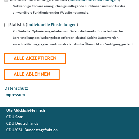
Notwendige Cookies ermöglichen grundlegende Funktionen und sind für das
Originales Bild downloaden
einwandfreie Funktionieren der Website notwendig.
« Zurück zur Galerie
Element 11 von 16
‹ Vorherige
|
Weiter »
Statistik (
Individuelle Einstellungen
)
Zur Website-Optimierung erheben wir Daten, die bereits für die technische
Bereitstellung des Webangebots erforderlich sind. Solche Daten werden
Fußbereich
ausschließlich aggregiert und uns als statistische Übersicht zur Verfügung gestellt.
ANSCHRIFT
CDU Stadtverband Saarlouis
Heiligenstraße 38
66740
Saarlouis
E-Mail:
marc.speicher@saar.cdu.de
IM WEB
Datenschutz
Impressum
Marc Speicher
Raphael Schäfer
Ute Mücklich-Heinrich
CDU Saar
CDU Deutschlands
CDU/CSU Bundestagsfraktion