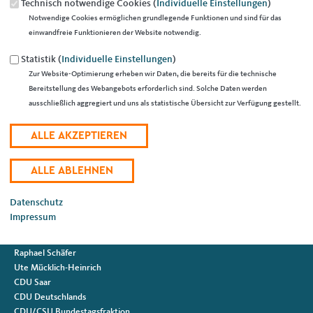
Technisch notwendige Cookies (
Individuelle Einstellungen
)
Notwendige Cookies ermöglichen grundlegende Funktionen und sind für das
einwandfreie Funktionieren der Website notwendig.
Statistik (
Individuelle Einstellungen
)
« Zurück zur Galerie
Element 8 von 37
‹ Vorherige
|
Weiter »
Zur Website-Optimierung erheben wir Daten, die bereits für die technische
Bereitstellung des Webangebots erforderlich sind. Solche Daten werden
ausschließlich aggregiert und uns als statistische Übersicht zur Verfügung gestellt.
Fußbereich
ANSCHRIFT
CDU Stadtverband Saarlouis
Heiligenstraße 38
66740
Saarlouis
E-Mail:
marc.speicher@saar.cdu.de
Datenschutz
IM WEB
Impressum
Marc Speicher
Raphael Schäfer
Ute Mücklich-Heinrich
CDU Saar
CDU Deutschlands
CDU/CSU Bundestagsfraktion