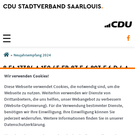
CDU STADTVERBAND SAARLOUIS
.
Toggle navigation
Sie sind hier
»
Neujahrsempfang 2024
8 FA 17384 A 152 45 EB 87 E 6 893 F 6 D 4 A
3539 1 105 C
Wir verwenden Cookies!
Diese Webseite verwendet Cookies, die notwendig sind, um die
Webseite zu nutzen. Weiterhin verwenden wir Dienste von
Drittanbietern, die uns helfen, unser Webangebot zu verbessern
(Website-Optimierung). Für die Verwendung bestimmter Dienste,
benötigen wir Ihre Einwilligung. Ihre Einwilligung können Sie
jederzeit widerrufen. Weitere Informationen finden Sie in unserer
Datenschutzerklärung.