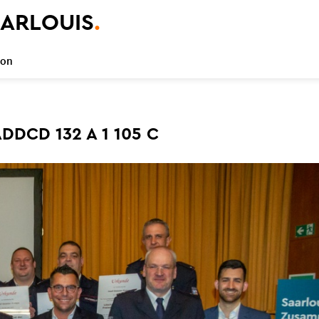
ARLOUIS
.
ion
ADDCD 132 A 1 105 C