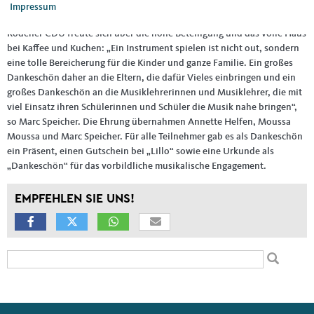
Impressum
Die 22 Teilnehmer waren zwischen sechs und 17 Jahren alt und die
Rodener CDU freute sich über die hohe Beteiligung und das volle Haus
bei Kaffee und Kuchen: „Ein Instrument spielen ist nicht out, sondern
eine tolle Bereicherung für die Kinder und ganze Familie. Ein großes
Dankeschön daher an die Eltern, die dafür Vieles einbringen und ein
großes Dankeschön an die Musiklehrerinnen und Musiklehrer, die mit
viel Einsatz ihren Schülerinnen und Schüler die Musik nahe bringen“,
so Marc Speicher. Die Ehrung übernahmen Annette Helfen, Moussa
Moussa und Marc Speicher. Für alle Teilnehmer gab es als Dankeschön
ein Präsent, einen Gutschein bei „Lillo“ sowie eine Urkunde als
„Dankeschön“ für das vorbildliche musikalische Engagement.
EMPFEHLEN SIE UNS!
Suchformular
Suche
Fußbereich