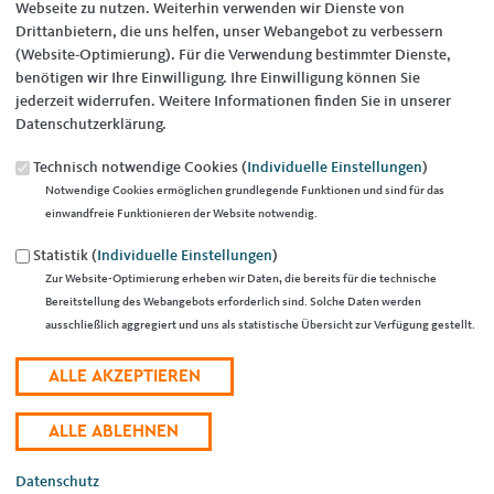
Webseite zu nutzen. Weiterhin verwenden wir Dienste von
Drittanbietern, die uns helfen, unser Webangebot zu verbessern
(Website-Optimierung). Für die Verwendung bestimmter Dienste,
benötigen wir Ihre Einwilligung. Ihre Einwilligung können Sie
jederzeit widerrufen. Weitere Informationen finden Sie in unserer
Datenschutzerklärung.
23.04.2024
Technisch notwendige Cookies (
Individuelle Einstellungen
)
Buntes Programm: Beste Unterhaltung und zufriedene Künstler und
Notwendige Cookies ermöglichen grundlegende Funktionen und sind für das
Zuhörer bei CDU-Traditionsveranstaltung Rodener Jugend musiziert
einwandfreie Funktionieren der Website notwendig.
Seit 1987 kommen junge Künstlerinnen und Künstler auf Einladung
der CDU Roden zusammen, um zu zeigen, was sie können. „Seit über
Statistik (
Individuelle Einstellungen
)
drei Jahrzehnten ist Rodener Jugend musiziert ein Klassiker unserer
Zur Website-Optimierung erheben wir Daten, die bereits für die technische
regionalen Musikszene und es ist einfach schön zu sehen, was die
Bereitstellung des Webangebots erforderlich sind. Solche Daten werden
Kinder, Jugendlichen und junge Erwachsene am Klavier, Akkordeon,
ausschließlich aggregiert und uns als statistische Übersicht zur Verfügung gestellt.
Flöte oder Schlagzeug drauf haben. In diesem Jahr war von ACDC über
Elton John bis zur Musik aus der Eiskönigin und Klassik von Ludwig
van Beethoven ganz Vieles dabei“, so der Vorsitzende Marc Speicher,
der als Moderator durch das Programm führte. Die traditionelle
Kulturveranstaltung „Rodener Jugend musiziert“ fand auch dieses Mal
an der Kirche Mariä Himmelfahrt im Karl-Thiel-Haus statt und war für
Datenschutz
einige der jungen Musiker der erste öffentliche Auftritt.