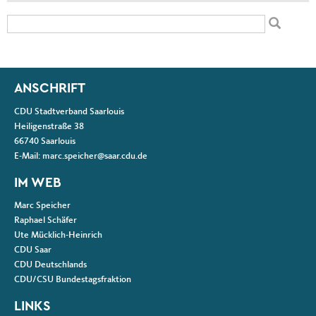
Suchformular
Suche
Fußbereich
ANSCHRIFT
CDU Stadtverband Saarlouis
Heiligenstraße 38
66740
Saarlouis
E-Mail:
marc.speicher@saar.cdu.de
IM WEB
Marc Speicher
Raphael Schäfer
Ute Mücklich-Heinrich
CDU Saar
CDU Deutschlands
CDU/CSU Bundestagsfraktion
LINKS