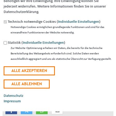
benötigen wir Ihre Einwilligung. Ihre Einwilligung können Sie
jederzeit widerrufen. Weitere Informationen finden Sie in unserer
Datenschutzerklärung.
Technisch notwendige Cookies (
Individuelle Einstellungen
)
Notwendige Cookies ermöglichen grundlegende Funktionen und sind für das
30.10.2023
einwandfreie Funktionieren der Website notwendig.
Bei Frank Michler wurde mit 41 Jahren Morbus Parkinson
Statistik (
Individuelle Einstellungen
)
diagnostiziert. Seitdem sensibilisiert er die Öffentlichkeit über die
Zur Website-Optimierung erheben wir Daten, die bereits für die technische
Situation erkrankter Menschen und gibt Betroffenen mit
Bereitstellung des Webangebots erforderlich sind. Solche Daten werden
neurologischen Erkrankungen wertvolle Alltagstipps, um ihre
ausschließlich aggregiert und uns als statistische Übersicht zur Verfügung gestellt.
Lebensqualität zu steigern.
Wir laden Sie alle zu einem interessanten Vortrag für Betroffene,
Angehörige, Interessierte und Menschen mit anderen Erkrankungen
ein.
Dienstag, 21.11.2023, 18:00 Uhr, Vereinshaus Fraulautern
Datenschutz
Impressum
EMPFEHLEN SIE UNS!