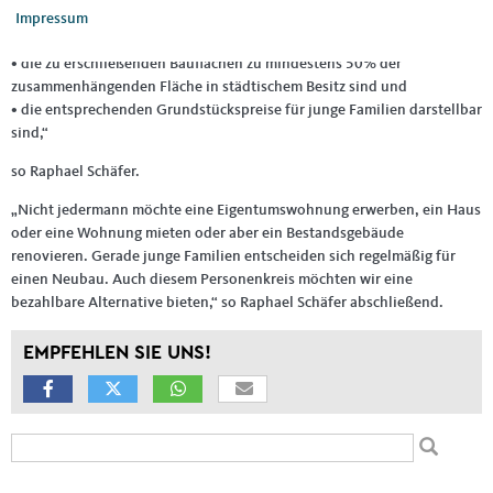
• in denen für junge Familien Grundstücke in geeigneter Größe
Impressum
erschlossen werden können,
• die zu erschließenden Bauflächen zu mindestens 50% der
zusammenhängenden Fläche in städtischem Besitz sind und
• die entsprechenden Grundstückspreise für junge Familien darstellbar
sind,“
so Raphael Schäfer.
„Nicht jedermann möchte eine Eigentumswohnung erwerben, ein Haus
oder eine Wohnung mieten oder aber ein Bestandsgebäude
renovieren. Gerade junge Familien entscheiden sich regelmäßig für
einen Neubau. Auch diesem Personenkreis möchten wir eine
bezahlbare Alternative bieten,“ so Raphael Schäfer abschließend.
EMPFEHLEN SIE UNS!
Suchformular
Suche