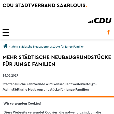
CDU STADTVERBAND SAARLOUIS
.
Toggle navigation
Sie sind hier
»
Mehr städtische Neubaugrundstücke für junge Familien
MEHR STÄDTISCHE NEUBAUGRUNDSTÜCKE
FÜR JUNGE FAMILIEN
14.02.2017
Städtebauliche Kehrtwende wird konsequent weiterverfolgt -
Mehr städtische Neubaugrundstücke für junge Familien
Pressemitteilung von CDU Stadtratsfraktion und Bündnis 90/Die
Wir verwenden Cookies!
Grünen
Diese Webseite verwendet Cookies, die notwendig sind, um die
Saarlouis, 14. Februar 2017