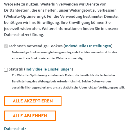
Webseite zu nutzen. Weiterhin verwenden wir Dienste von
Saarlouis. Der Antrag von CDU und BÜNDNIS 90/DIE GRÜNEN zur
Drittanbietern, die uns helfen, unser Webangebot zu verbessern
Schaffung von Bauplätzen für junge Familien wurde in der
(Website-Optimierung). Für die Verwendung bestimmter Dienste,
vergangenen Woche im Ausschuss für Stadtplanung, Bauen, Umwelt
benötigen wir Ihre Einwilligung. Ihre Einwilligung können Sie
einstimmig angenommen.
jederzeit widerrufen. Weitere Informationen finden Sie in unserer
„Ich bin froh, dass unser Antrag im Ausschuss auf Zustimmung
Datenschutzerklärung.
gestoßen ist. Wir wollen jungen Familien die Möglichkeit bieten,
kostengünstig Bauland zu erwerben, um ihren Wunsch nach einem
Technisch notwendige Cookies (
Individuelle Einstellungen
)
Eigenheim in Saarlouis realisieren zu können. Hierzu wollen wir
Notwendige Cookies ermöglichen grundlegende Funktionen und sind für das
kleinere Gebiete arrondieren und jeweils eine überschaubare Anzahl
einwandfreie Funktionieren der Website notwendig.
von Bauflächen entwickeln,“ so der CDU-Fraktionsvorsitzende Raphael
Statistik (
Individuelle Einstellungen
)
Schäfer.
Gabriel Mahren, Fraktionschef der Grünen, ergänzt: „Dabei ist uns
Zur Website-Optimierung erheben wir Daten, die bereits für die technische
besonders wichtig, dass wir die Arrondierungen innerhalb des
Bereitstellung des Webangebots erforderlich sind. Solche Daten werden
vorhandenen Siedlungsgebietes umsetzen, also die vorhandenen
ausschließlich aggregiert und uns als statistische Übersicht zur Verfügung gestellt.
Siedlungsstrukturen von Saarlouis nicht unnötig erweitern, sondern
im Sinne des Landschafts- und Umweltschutzes sowie aus landes- und
stadtplanerischen Gründen die Bebauung nach innen verdichten.“
„Daher haben wir die Stadtverwaltung beauftragt, bedarfsorientiert
städtische Flächen - wo möglich - insbesondere im vereinfachten
Verfahren zu entwickeln
Datenschutz