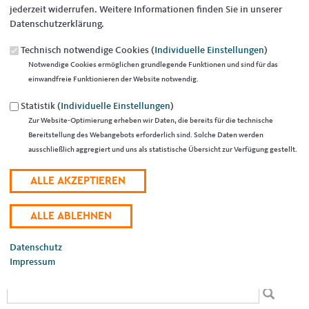
jederzeit widerrufen. Weitere Informationen finden Sie in unserer
Datenschutzerklärung.
Technisch notwendige Cookies (
Individuelle Einstellungen
)
26.03.2024
Notwendige Cookies ermöglichen grundlegende Funktionen und sind für das
einwandfreie Funktionieren der Website notwendig.
Zum Ostereiersuchen mit Kinderschminken, Oster-Rallye,
Stofftaschen-Bemalen, frischen Waffeln, einem Ballonkünstler und
Statistik (
Individuelle Einstellungen
)
vielem Weiterem mehr laden Marc Speicher und die CDU alle
Zur Website-Optimierung erheben wir Daten, die bereits für die technische
Saarlouiserinnnen und Saarlouiser am Samstag, 30. März, von 13.30
Bereitstellung des Webangebots erforderlich sind. Solche Daten werden
Uhr bis 16.00 Uhr in den Thelengarten nach Roden ein. Marc Speicher:
ausschließlich aggregiert und uns als statistische Übersicht zur Verfügung gestellt.
„Wir laden alle Mamas, Papas, Omas, Opas und Familien sehr herzlich
ein. Die Oster-Aktion findet auch bei schlechtem Wetter statt.
Außerdem sind für Kinder Speis, Trank und alle Aktionen kostenlos.“
Weitere Infos direkt bei Marc Speicher (Mobil: 0177/6497705).
EMPFEHLEN SIE UNS!
Datenschutz
Impressum
Suchformular
Suche