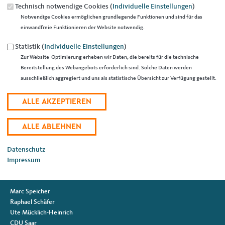
Technisch notwendige Cookies (
Individuelle Einstellungen
)
Notwendige Cookies ermöglichen grundlegende Funktionen und sind für das
EMPFEHLEN SIE UNS!
einwandfreie Funktionieren der Website notwendig.
Statistik (
Individuelle Einstellungen
)
Zur Website-Optimierung erheben wir Daten, die bereits für die technische
Suchformular
Suche
Bereitstellung des Webangebots erforderlich sind. Solche Daten werden
ausschließlich aggregiert und uns als statistische Übersicht zur Verfügung gestellt.
Fußbereich
ANSCHRIFT
CDU Stadtverband Saarlouis
Heiligenstraße 38
66740
Saarlouis
Datenschutz
E-Mail:
marc.speicher@saar.cdu.de
Impressum
IM WEB
Marc Speicher
Raphael Schäfer
Ute Mücklich-Heinrich
CDU Saar