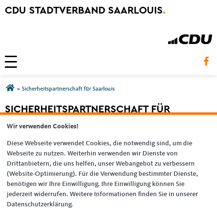
CDU STADTVERBAND SAARLOUIS
.
Toggle navigation
Sie sind hier
»
Sicherheitspartnerschaft für Saarlouis
SICHERHEITSPARTNERSCHAFT FÜR
SAARLOUIS
Wir verwenden Cookies!
Diese Webseite verwendet Cookies, die notwendig sind, um die
02.03.2017
Webseite zu nutzen. Weiterhin verwenden wir Dienste von
Unterstützen Sie die Sicherheitspartnerschaft zwischen der Kreisstadt
Drittanbietern, die uns helfen, unser Webangebot zu verbessern
Saarlouis und dem Land
(Website-Optimierung). Für die Verwendung bestimmter Dienste,
benötigen wir Ihre Einwilligung. Ihre Einwilligung können Sie
MEHR ZUM THEMA
jederzeit widerrufen. Weitere Informationen finden Sie in unserer
Datenschutzerklärung.
Sicherheitspartnerschaft für Saarlouis
(154 KB)