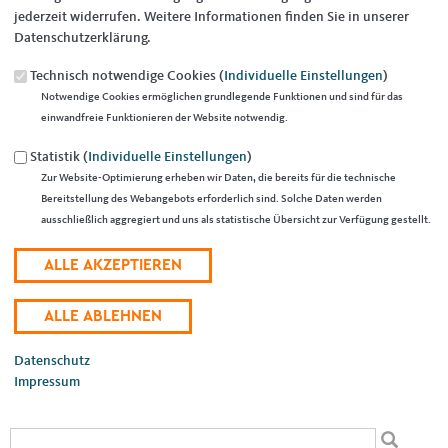
jederzeit widerrufen. Weitere Informationen finden Sie in unserer
Datenschutzerklärung.
Technisch notwendige Cookies (
Individuelle Einstellungen
)
18.09.2018
Notwendige Cookies ermöglichen grundlegende Funktionen und sind für das
einwandfreie Funktionieren der Website notwendig.
Thiel als Vorsitzender bestätigt
Statistik (
Individuelle Einstellungen
)
Die CDU Picard hat bei ihrer Mitgliederversammlung Leonhard Thiel
Zur Website-Optimierung erheben wir Daten, die bereits für die technische
einstimmig in seinem Amt als Ortsvorsitzenden bestätigt.
Bereitstellung des Webangebots erforderlich sind. Solche Daten werden
Stellvertretende Vorsitzende sind Dr. Norbert Schöndorf und Klaus
ausschließlich aggregiert und uns als statistische Übersicht zur Verfügung gestellt.
Haffner, der auch Organisationsleiter ist. Dem Vorstand gehören
außerdem Andrea von dem Broch (Schatzmeisterin) und Christiane
Böning (Schriftführerin, Pressearbeit) an. Beisitzer sind Günter Ameln
und Egon Büscher, die Kassenprüfung liegt in den Händen von Ulrich
Himbert und Günter Ameln.
EMPFEHLEN SIE UNS!
Datenschutz
Impressum
Suchformular
Suche